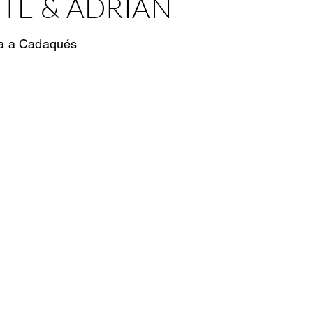
TE & ADRIÁN
da a Cadaqués
4