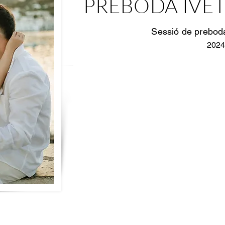
PREBODA IVET
Sessió de prebo
202